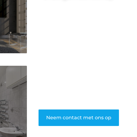
Wij zijn een veelzijdig blogplatform
dat toegankelijk is voor iedereen –
of je nu een passie hebt voor
schrijven, lezen of beide. Onze
algemene blog biedt een podium
voor diverse onderwerpen en
persoonlijke verhalen.
❝
Word onderdeel van onze
community en draag bij aan een
inspirerende plek waar ideeën tot
leven komen en gedeeld worden.
❞
Neem contact met ons op