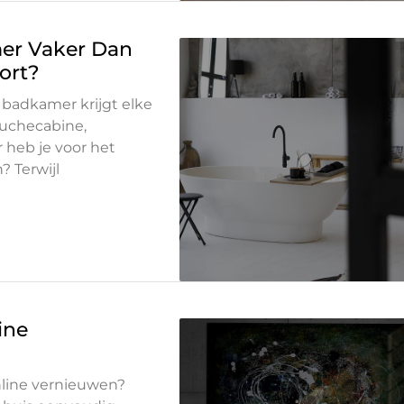
er Vaker Dan
ort?
 badkamer krijgt elke
ouchecabine,
 heb je voor het
 Terwijl
ine
nline vernieuwen?