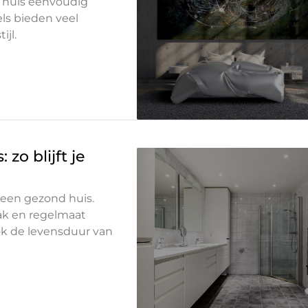
e huis eenvoudig
ls bieden veel
jl.
o blijft je
een gezond huis.
pak en regelmaat
ok de levensduur van