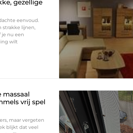
kke, gezellige
rdachte eenvoud.
strakke lijnen,
f je nu een
ing wilt
 massaal
mels vrij spel
ers, maar vergeten
k blijkt dat veel