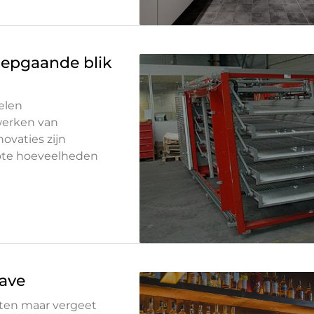
iepgaande blik
elen
rwerken van
ovaties zijn
rote hoeveelheden
cave
hten maar vergeet