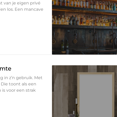
nt van je eigen privé
den los. Een mancave
imte
ig in z’n gebruik. Met
 Die toont als een
is voor een strak