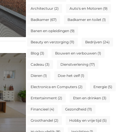
Architectuur
(2)
Auto's en Motoren
(9)
Badkamer
(67)
Badkamer en toilet
(1)
Banen en opleidingen
(9)
Beauty en verzorging
(11)
Bedrijven
(24)
Blog
(3)
Bouwen en verbouwen
(1)
Cadeau
(3)
Dienstverlening
(17)
Dieren
(1)
Doe-het-zelf
(1)
Electronica en Computers
(2)
Energie
(5)
Entertainment
(2)
Eten en drinken
(3)
Financieel
(4)
Gezondheid
(11)
Groothandel
(2)
Hobby en vrije tijd
(5)
Huishoudelijk
(8)
Inrichting
(1)