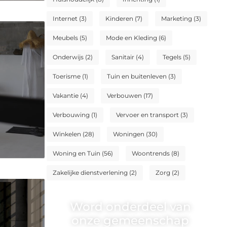
Internet
(3)
Kinderen
(7)
Marketing
(3)
Meubels
(5)
Mode en Kleding
(6)
Onderwijs
(2)
Sanitair
(4)
Tegels
(5)
Toerisme
(1)
Tuin en buitenleven
(3)
Vakantie
(4)
Verbouwen
(17)
Verbouwing
(1)
Vervoer en transport
(3)
Winkelen
(28)
Woningen
(30)
Woning en Tuin
(56)
Woontrends
(8)
Zakelijke dienstverlening
(2)
Zorg
(2)
Word onderdeel van
onze gemeenschap