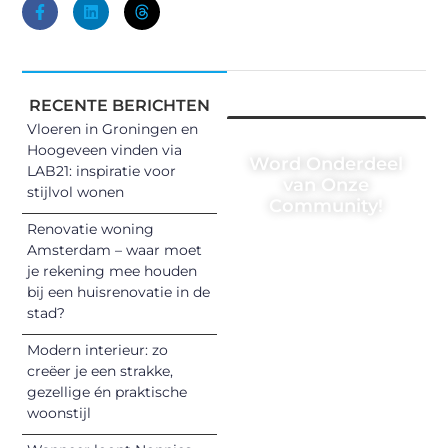
RECENTE BERICHTEN
Vloeren in Groningen en
Hoogeveen vinden via
Word Onderdeel
LAB21: inspiratie voor
van Onze
stijlvol wonen
Community!
Renovatie woning
Registreer je
Amsterdam – waar moet
vandaag nog en
je rekening mee houden
begin met het
bij een huisrenovatie in de
stad?
delen van jouw
unieke perspectief.
Modern interieur: zo
Jouw woorden
creëer je een strakke,
kunnen
gezellige én praktische
informeren,
woonstijl
inspireren,