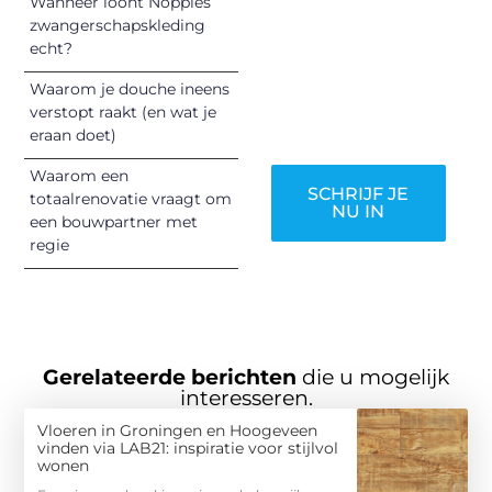
Wanneer loont Noppies
vermaken en
zwangerschapskleding
verbinden – ze
echt?
verdienen het om
Waarom je douche ineens
gehoord te
verstopt raakt (en wat je
worden!
eraan doet)
Waarom een
SCHRIJF JE
totaalrenovatie vraagt om
NU IN
een bouwpartner met
regie
Gerelateerde berichten
die u mogelijk
interesseren.
Vloeren in Groningen en Hoogeveen
vinden via LAB21: inspiratie voor stijlvol
wonen