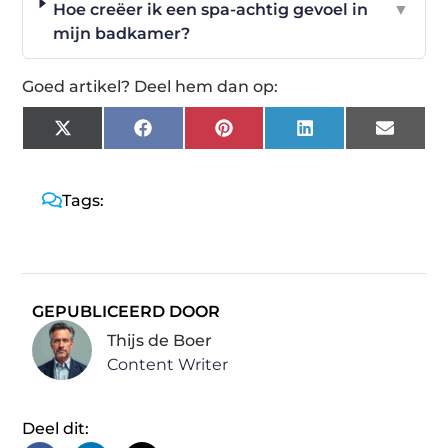
Hoe creëer ik een spa-achtig gevoel in
▼
mijn badkamer?
Goed artikel? Deel hem dan op:
X
Facebook
Pinterest
LinkedIn
Email
(Twitter)
Tags:
GEPUBLICEERD DOOR
Thijs de Boer
Content Writer
Deel dit: