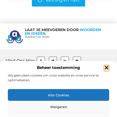
Woning en Tuin
LAAT JE MEEVOEREN DOOR
WOORDEN
EN IDEEËN.
Badkamer Web
Vind Ons Hier :
Beheer toestemming
Wij gebruiken cookies om onze website en onze service te
optimaliseren.
Beroemdheden
Contact
Ons team
Over ons
References
Schrijf mee
Website index
Cookiebeleid (EU)
Uit De Media
Alle Cookies
Goede Backlinks: De Sleutel tot Succesvolle SEO en Hogere Rankings
Weigeren
Geld Verdienen via Internet: Jouw Gids naar Online Inkomen en Vrijheid