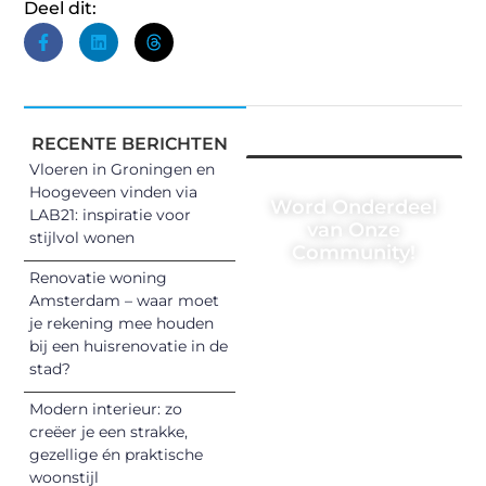
Deel dit:
RECENTE BERICHTEN
Vloeren in Groningen en
Hoogeveen vinden via
Word Onderdeel
LAB21: inspiratie voor
van Onze
stijlvol wonen
Community!
Renovatie woning
Registreer je
Amsterdam – waar moet
vandaag nog en
je rekening mee houden
begin met het
bij een huisrenovatie in de
stad?
delen van jouw
unieke perspectief.
Modern interieur: zo
Jouw woorden
creëer je een strakke,
kunnen
gezellige én praktische
informeren,
woonstijl