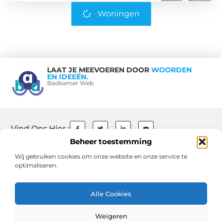
Woningen
LAAT JE MEEVOEREN DOOR
WOORDEN
EN IDEEËN.
Badkamer Web
Vind Ons Hier :
Beheer toestemming
Wij gebruiken cookies om onze website en onze service te
optimaliseren.
Beroemdheden
Contact
Ons team
Over ons
References
Schrijf mee
Website index
Cookiebeleid (EU)
Uit De Media
Alle Cookies
Goede Backlinks: De Sleutel tot Succesvolle SEO en Hogere Rankings
Weigeren
Geld Verdienen via Internet: Jouw Gids naar Online Inkomen en Vrijheid