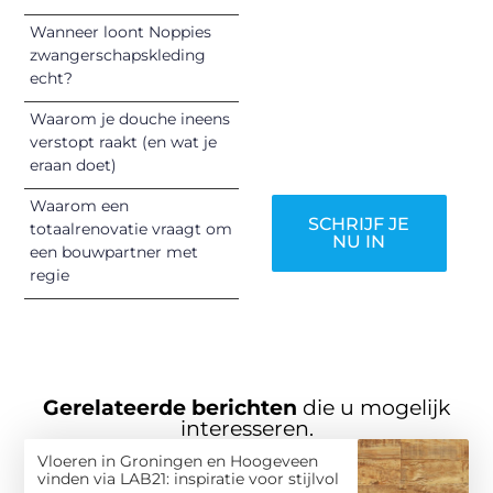
inspireren,
Wanneer loont Noppies
vermaken en
zwangerschapskleding
verbinden – ze
echt?
verdienen het om
Waarom je douche ineens
gehoord te
verstopt raakt (en wat je
worden!
eraan doet)
Waarom een
SCHRIJF JE
totaalrenovatie vraagt om
NU IN
een bouwpartner met
regie
Gerelateerde berichten
die u mogelijk
interesseren.
Vloeren in Groningen en Hoogeveen
vinden via LAB21: inspiratie voor stijlvol