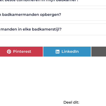
 in badkamermanden opbergen?
 manden in elke badkamerstijl?
Pinterest
LinkedIn
Deel dit: