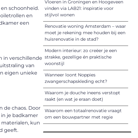
Vloeren in Groningen en Hoogeveen
t en schoonheid.
vinden via LAB21: inspiratie voor
stijlvol wonen
iletrollen en
badkamer een
Renovatie woning Amsterdam – waar
moet je rekening mee houden bij een
huisrenovatie in de stad?
Modern interieur: zo creëer je een
strakke, gezellige én praktische
 in verschillende
woonstijl
itstraling van
ijn eigen unieke
Wanneer loont Noppies
zwangerschapskleding echt?
Waarom je douche ineens verstopt
raakt (en wat je eraan doet)
n de chaos. Door
Waarom een totaalrenovatie vraagt
 in je badkamer
om een bouwpartner met regie
 materialen, kun
d geeft.