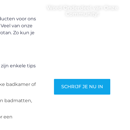
Word Onderdeel van Onze
Community!
ducten voor ons
Registreer je vandaag nog en
 Veel van onze
begin met het delen van jouw
otan. Zo kun je
unieke perspectief. Jouw
woorden kunnen informeren,
inspireren, vermaken en
verbinden – ze verdienen het
zijn enkele tips
om gehoord te worden!
jke badkamer of
SCHRIJF JE NU IN
n badmatten,
r een