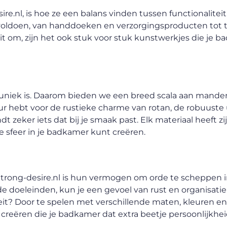
e.nl, is hoe ze een balans vinden tussen functionalitei
voldoen, van handdoeken en verzorgingsproducten tot to
it om, zijn het ook stuk voor stuk kunstwerkjes die je 
 uniek is. Daarom bieden we een breed scala aan manden
ur hebt voor de rustieke charme van rotan, de robuuste u
dt zeker iets dat bij je smaak past. Elk materiaal heeft z
 sfeer in je badkamer kunt creëren.
trong-desire.nl is hun vermogen om orde te scheppen i
e doeleinden, kun je een gevoel van rust en organisatie
eit? Door te spelen met verschillende maten, kleuren en
 creëren die je badkamer dat extra beetje persoonlijkhei