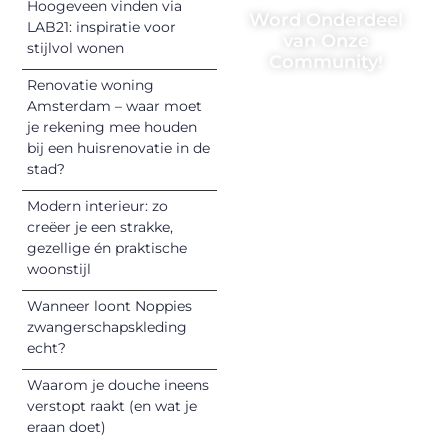
Hoogeveen vinden via
Word Onderdeel
LAB21: inspiratie voor
van Onze
stijlvol wonen
Community!
Renovatie woning
Registreer je
Amsterdam – waar moet
vandaag nog en
je rekening mee houden
begin met het
bij een huisrenovatie in de
stad?
delen van jouw
unieke perspectief.
Modern interieur: zo
Jouw woorden
creëer je een strakke,
kunnen
gezellige én praktische
informeren,
woonstijl
inspireren,
Wanneer loont Noppies
vermaken en
zwangerschapskleding
verbinden – ze
echt?
verdienen het om
Waarom je douche ineens
gehoord te
verstopt raakt (en wat je
worden!
eraan doet)