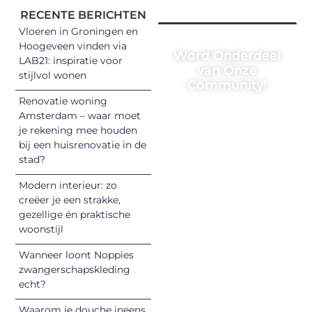
RECENTE BERICHTEN
Vloeren in Groningen en
Hoogeveen vinden via
Word Onderdeel
LAB21: inspiratie voor
van Onze
stijlvol wonen
Community!
Renovatie woning
Registreer je
Amsterdam – waar moet
vandaag nog en
je rekening mee houden
begin met het
bij een huisrenovatie in de
stad?
delen van jouw
unieke perspectief.
Modern interieur: zo
Jouw woorden
creëer je een strakke,
kunnen
gezellige én praktische
informeren,
woonstijl
inspireren,
Wanneer loont Noppies
vermaken en
zwangerschapskleding
verbinden – ze
echt?
verdienen het om
Waarom je douche ineens
gehoord te