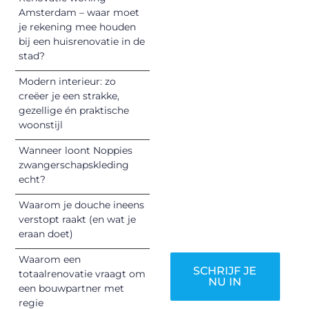
Registreer je
Amsterdam – waar moet
vandaag nog en
je rekening mee houden
begin met het
bij een huisrenovatie in de
stad?
delen van jouw
unieke perspectief.
Modern interieur: zo
Jouw woorden
creëer je een strakke,
kunnen
gezellige én praktische
informeren,
woonstijl
inspireren,
Wanneer loont Noppies
vermaken en
zwangerschapskleding
verbinden – ze
echt?
verdienen het om
Waarom je douche ineens
gehoord te
verstopt raakt (en wat je
worden!
eraan doet)
Waarom een
SCHRIJF JE
totaalrenovatie vraagt om
NU IN
een bouwpartner met
regie