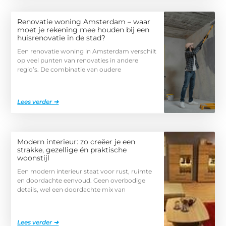
Renovatie woning Amsterdam – waar
moet je rekening mee houden bij een
huisrenovatie in de stad?
Een renovatie woning in Amsterdam verschilt
op veel punten van renovaties in andere
regio’s. De combinatie van oudere
Lees verder ➜
Modern interieur: zo creëer je een
strakke, gezellige én praktische
woonstijl
Een modern interieur staat voor rust, ruimte
en doordachte eenvoud. Geen overbodige
details, wel een doordachte mix van
Lees verder ➜