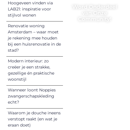
Hoogeveen vinden via
Word Onderdeel
LAB21: inspiratie voor
van Onze
stijlvol wonen
Community!
Renovatie woning
Registreer je
Amsterdam – waar moet
vandaag nog en
je rekening mee houden
begin met het
bij een huisrenovatie in de
stad?
delen van jouw
unieke perspectief.
Modern interieur: zo
Jouw woorden
creëer je een strakke,
kunnen
gezellige én praktische
informeren,
woonstijl
inspireren,
Wanneer loont Noppies
vermaken en
zwangerschapskleding
verbinden – ze
echt?
verdienen het om
Waarom je douche ineens
gehoord te
verstopt raakt (en wat je
worden!
eraan doet)