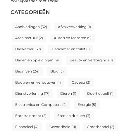
bouwpartner met regie
CATEGORIEËN
Aanbiedingen
(32)
Afvalverwerking
(1)
Architectuur
(2)
Auto's en Motoren
(9)
Badkamer
(67)
Badkamer en toilet
(1)
Banen en opleidingen
(9)
Beauty en verzorging
(11)
Bedrijven
(24)
Blog
(3)
Bouwen en verbouwen
(1)
Cadeau
(3)
Dienstverlening
(17)
Dieren
(1)
Doe-het-zelf
(1)
Electronica en Computers
(2)
Energie
(5)
Entertainment
(2)
Eten en drinken
(3)
Financieel
(4)
Gezondheid
(11)
Groothandel
(2)