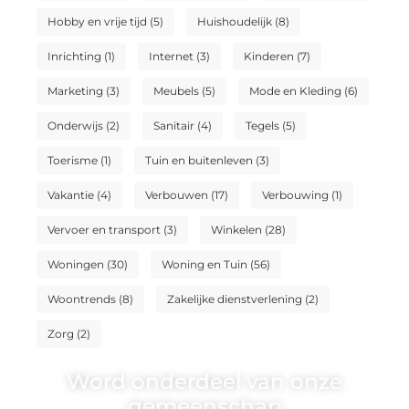
Hobby en vrije tijd
(5)
Huishoudelijk
(8)
Inrichting
(1)
Internet
(3)
Kinderen
(7)
Marketing
(3)
Meubels
(5)
Mode en Kleding
(6)
Onderwijs
(2)
Sanitair
(4)
Tegels
(5)
Toerisme
(1)
Tuin en buitenleven
(3)
Vakantie
(4)
Verbouwen
(17)
Verbouwing
(1)
Vervoer en transport
(3)
Winkelen
(28)
Woningen
(30)
Woning en Tuin
(56)
Woontrends
(8)
Zakelijke dienstverlening
(2)
Zorg
(2)
Word onderdeel van onze
gemeenschap