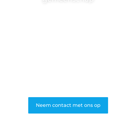
Wij zijn een veelzijdig blogplatform dat
toegankelijk is voor iedereen – of je nu
een passie hebt voor schrijven, lezen of
beide. Onze algemene blog biedt een
podium voor diverse onderwerpen en
persoonlijke verhalen.
❝
Word onderdeel van onze community
en draag bij aan een inspirerende plek
waar ideeën tot leven komen en
gedeeld worden.
❞
Neem contact met ons op