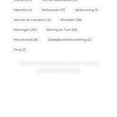
Vakantie
(4)
Verbouwen
(17)
Verbouwing
(1)
Vervoer en transport
(3)
Winkelen
(28)
Woningen
(30)
Woning en Tuin
(56)
Woontrends
(8)
Zakelijke dienstverlening
(2)
Zorg
(2)
Word onderdeel van onze
gemeenschap
Wij zijn een veelzijdig blogplatform dat
toegankelijk is voor iedereen – of je nu
een passie hebt voor schrijven, lezen of
beide. Onze algemene blog biedt een
podium voor diverse onderwerpen en
persoonlijke verhalen.