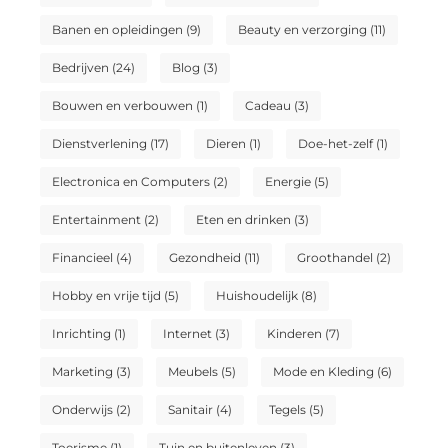
Banen en opleidingen
(9)
Beauty en verzorging
(11)
Bedrijven
(24)
Blog
(3)
Bouwen en verbouwen
(1)
Cadeau
(3)
Dienstverlening
(17)
Dieren
(1)
Doe-het-zelf
(1)
Electronica en Computers
(2)
Energie
(5)
Entertainment
(2)
Eten en drinken
(3)
Financieel
(4)
Gezondheid
(11)
Groothandel
(2)
Hobby en vrije tijd
(5)
Huishoudelijk
(8)
Inrichting
(1)
Internet
(3)
Kinderen
(7)
Marketing
(3)
Meubels
(5)
Mode en Kleding
(6)
Onderwijs
(2)
Sanitair
(4)
Tegels
(5)
Toerisme
(1)
Tuin en buitenleven
(3)