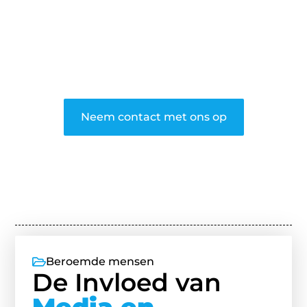
❝
Word onderdeel van onze community
en draag bij aan een inspirerende plek
waar ideeën tot leven komen en
gedeeld worden.
❞
Neem contact met ons op
Beroemde mensen
De Invloed van