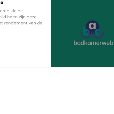
es
ieren kleine
ijd heen zijn deze
het rendement van de