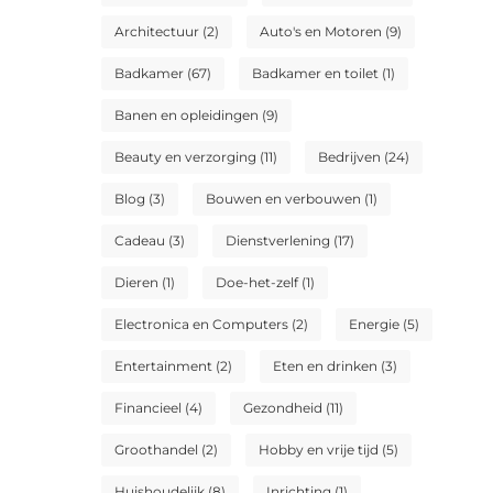
Architectuur
(2)
Auto's en Motoren
(9)
Badkamer
(67)
Badkamer en toilet
(1)
Banen en opleidingen
(9)
Beauty en verzorging
(11)
Bedrijven
(24)
Blog
(3)
Bouwen en verbouwen
(1)
Cadeau
(3)
Dienstverlening
(17)
Dieren
(1)
Doe-het-zelf
(1)
Electronica en Computers
(2)
Energie
(5)
Entertainment
(2)
Eten en drinken
(3)
Financieel
(4)
Gezondheid
(11)
Groothandel
(2)
Hobby en vrije tijd
(5)
Huishoudelijk
(8)
Inrichting
(1)