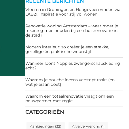
RECENTE BERICHTEN
Vloeren in Groningen en Hoogeveen vinden via
LAB21: inspiratie voor stijlvol wonen
Renovatie woning Amsterdam – waar moet je
rekening mee houden bij een huisrenovatie in
de stad?
Modern interieur: zo creëer je een strakke,
gezellige én praktische woonstijl
Wanneer loont Noppies zwangerschapskleding
echt?
Waarom je douche ineens verstopt raakt (en
wat je eraan doet)
Waarom een totaalrenovatie vraagt om een
bouwpartner met regie
CATEGORIEËN
Aanbiedingen
(32)
Afvalverwerking
(1)