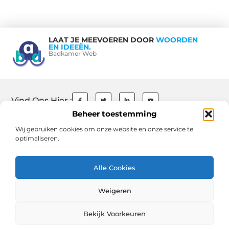
LAAT JE MEEVOEREN DOOR
WOORDEN
EN IDEEËN.
Badkamer Web
Vind Ons Hier :
Beheer toestemming
Wij gebruiken cookies om onze website en onze service te
optimaliseren.
Beroemdheden
Contact
Ons team
Over ons
References
Schrijf mee
Website index
Cookiebeleid (EU)
Uit De Media
Alle Cookies
Goede Backlinks: De Sleutel tot Succesvolle SEO en Hogere Rankings
Weigeren
Geld Verdienen via Internet: Jouw Gids naar Online Inkomen en Vrijheid
Bekijk Voorkeuren
www.badkamerweb.nl.
All Rights Reserved © 2025