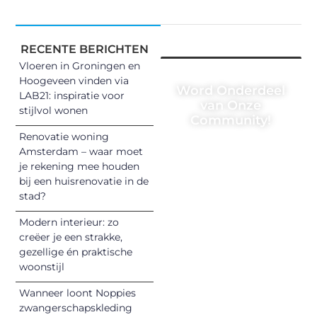
RECENTE BERICHTEN
Vloeren in Groningen en
Hoogeveen vinden via
Word Onderdeel
LAB21: inspiratie voor
van Onze
stijlvol wonen
Community!
Renovatie woning
Registreer je
Amsterdam – waar moet
vandaag nog en
je rekening mee houden
begin met het
bij een huisrenovatie in de
stad?
delen van jouw
unieke perspectief.
Modern interieur: zo
Jouw woorden
creëer je een strakke,
kunnen
gezellige én praktische
informeren,
woonstijl
inspireren,
Wanneer loont Noppies
vermaken en
zwangerschapskleding
verbinden – ze