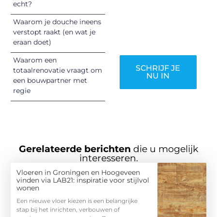
echt?
verdienen het om
Waarom je douche ineens
gehoord te
verstopt raakt (en wat je
worden!
eraan doet)
Waarom een
SCHRIJF JE
totaalrenovatie vraagt om
NU IN
een bouwpartner met
regie
Gerelateerde berichten
die u mogelijk
interesseren.
Vloeren in Groningen en Hoogeveen
vinden via LAB21: inspiratie voor stijlvol
wonen
Een nieuwe vloer kiezen is een belangrijke
stap bij het inrichten, verbouwen of