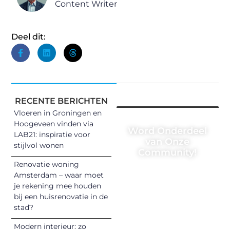
Content Writer
Deel dit:
RECENTE BERICHTEN
Vloeren in Groningen en
Hoogeveen vinden via
Word Onderdeel
LAB21: inspiratie voor
van Onze
stijlvol wonen
Community!
Renovatie woning
Registreer je
Amsterdam – waar moet
vandaag nog en
je rekening mee houden
begin met het
bij een huisrenovatie in de
stad?
delen van jouw
unieke perspectief.
Modern interieur: zo