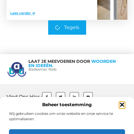
Lees verder ➜
Tegels
LAAT JE MEEVOEREN DOOR
WOORDEN
EN IDEEËN.
Badkamer Web
Vind Ons Hier :
Beheer toestemming
Wij gebruiken cookies om onze website en onze service te
optimaliseren.
Beroemdheden
Contact
Ons team
Over ons
References
Schrijf mee
Website index
Cookiebeleid (EU)
Uit De Media