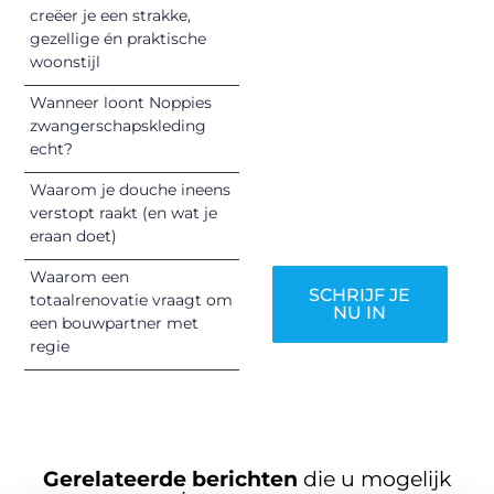
Jouw woorden
creëer je een strakke,
kunnen
gezellige én praktische
informeren,
woonstijl
inspireren,
Wanneer loont Noppies
vermaken en
zwangerschapskleding
verbinden – ze
echt?
verdienen het om
Waarom je douche ineens
gehoord te
verstopt raakt (en wat je
worden!
eraan doet)
Waarom een
SCHRIJF JE
totaalrenovatie vraagt om
NU IN
een bouwpartner met
regie
Gerelateerde berichten
die u mogelijk