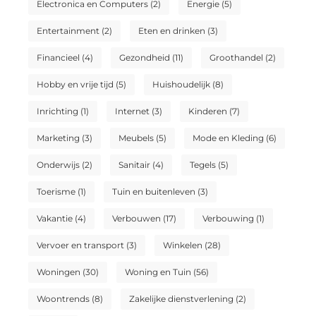
Electronica en Computers
(2)
Energie
(5)
Entertainment
(2)
Eten en drinken
(3)
Financieel
(4)
Gezondheid
(11)
Groothandel
(2)
Hobby en vrije tijd
(5)
Huishoudelijk
(8)
Inrichting
(1)
Internet
(3)
Kinderen
(7)
Marketing
(3)
Meubels
(5)
Mode en Kleding
(6)
Onderwijs
(2)
Sanitair
(4)
Tegels
(5)
Toerisme
(1)
Tuin en buitenleven
(3)
Vakantie
(4)
Verbouwen
(17)
Verbouwing
(1)
Vervoer en transport
(3)
Winkelen
(28)
Woningen
(30)
Woning en Tuin
(56)
Woontrends
(8)
Zakelijke dienstverlening
(2)