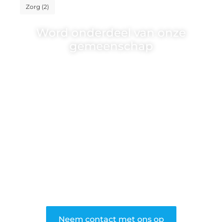
Zorg
(2)
Word onderdeel van onze
gemeenschap
Wij zijn een veelzijdig blogplatform dat
toegankelijk is voor iedereen – of je nu
een passie hebt voor schrijven, lezen of
beide. Onze algemene blog biedt een
podium voor diverse onderwerpen en
persoonlijke verhalen.
❝
Word onderdeel van onze community
en draag bij aan een inspirerende plek
waar ideeën tot leven komen en
gedeeld worden.
❞
Neem contact met ons op