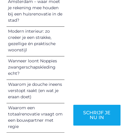
Amsterdam – waar moet
vandaag nog en
je rekening mee houden
begin met het
bij een huisrenovatie in de
stad?
delen van jouw
unieke perspectief.
Modern interieur: zo
Jouw woorden
creëer je een strakke,
kunnen
gezellige én praktische
informeren,
woonstijl
inspireren,
Wanneer loont Noppies
vermaken en
zwangerschapskleding
verbinden – ze
echt?
verdienen het om
Waarom je douche ineens
gehoord te
verstopt raakt (en wat je
worden!
eraan doet)
Waarom een
SCHRIJF JE
totaalrenovatie vraagt om
NU IN
een bouwpartner met
regie