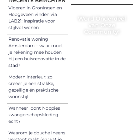
RECENTE BERICHTEN
Vloeren in Groningen en
Hoogeveen vinden via
Word Onderdeel
LAB21: inspiratie voor
van Onze
stijlvol wonen
Community!
Renovatie woning
Registreer je
Amsterdam – waar moet
vandaag nog en
je rekening mee houden
begin met het
bij een huisrenovatie in de
stad?
delen van jouw
unieke perspectief.
Modern interieur: zo
Jouw woorden
creëer je een strakke,
kunnen
gezellige én praktische
informeren,
woonstijl
inspireren,
Wanneer loont Noppies
vermaken en
zwangerschapskleding
verbinden – ze
echt?
verdienen het om
Waarom je douche ineens
gehoord te
verstopt raakt (en wat je