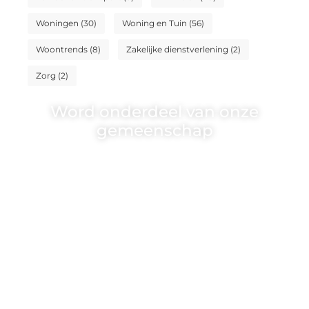
Woningen
(30)
Woning en Tuin
(56)
Woontrends
(8)
Zakelijke dienstverlening
(2)
Zorg
(2)
Word onderdeel van onze
gemeenschap
Wij zijn een veelzijdig blogplatform dat
toegankelijk is voor iedereen – of je nu
een passie hebt voor schrijven, lezen of
beide. Onze algemene blog biedt een
podium voor diverse onderwerpen en
persoonlijke verhalen.
❝
Word onderdeel van onze community
en draag bij aan een inspirerende plek
waar ideeën tot leven komen en