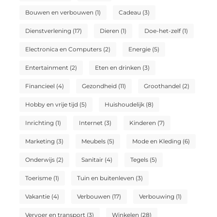
Bouwen en verbouwen
(1)
Cadeau
(3)
Dienstverlening
(17)
Dieren
(1)
Doe-het-zelf
(1)
Electronica en Computers
(2)
Energie
(5)
Entertainment
(2)
Eten en drinken
(3)
Financieel
(4)
Gezondheid
(11)
Groothandel
(2)
Hobby en vrije tijd
(5)
Huishoudelijk
(8)
Inrichting
(1)
Internet
(3)
Kinderen
(7)
Marketing
(3)
Meubels
(5)
Mode en Kleding
(6)
Onderwijs
(2)
Sanitair
(4)
Tegels
(5)
Toerisme
(1)
Tuin en buitenleven
(3)
Vakantie
(4)
Verbouwen
(17)
Verbouwing
(1)
Vervoer en transport
(3)
Winkelen
(28)