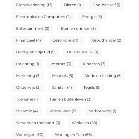
Dienstverlening
(17)
Dieren
(1)
Doe-het-zelf
(1)
Electronica en Computers
(2)
Energie
(5)
Entertainment
(2)
Eten en drinken
(3)
Financieel
(4)
Gezondheid
(11)
Groothandel
(2)
Hobby en vrije tijd
(5)
Huishoudelijk
(8)
Inrichting
(1)
Internet
(3)
Kinderen
(7)
Marketing
(3)
Meubels
(5)
Mode en Kleding
(6)
Onderwijs
(2)
Sanitair
(4)
Tegels
(5)
Toerisme
(1)
Tuin en buitenleven
(3)
Vakantie
(4)
Verbouwen
(17)
Verbouwing
(1)
Vervoer en transport
(3)
Winkelen
(28)
Woningen
(30)
Woning en Tuin
(56)