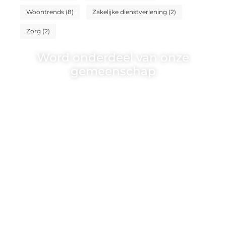
Woontrends
(8)
Zakelijke dienstverlening
(2)
Zorg
(2)
Word onderdeel van onze
gemeenschap
Wij zijn een veelzijdig blogplatform dat
toegankelijk is voor iedereen – of je nu
een passie hebt voor schrijven, lezen of
beide. Onze algemene blog biedt een
podium voor diverse onderwerpen en
persoonlijke verhalen.
❝
Word onderdeel van onze community
en draag bij aan een inspirerende plek
waar ideeën tot leven komen en
gedeeld worden.
❞