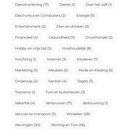
Dienstverlening
(17)
Dieren
(1)
Doe-het-zelf
(1)
Electronica en Computers
(2)
Energie
(5)
Entertainment
(2)
Eten en drinken
(3)
Financieel
(4)
Gezondheid
(11)
Groothandel
(2)
Hobby en vrije tijd
(5)
Huishoudelijk
(8)
Inrichting
(1)
Internet
(3)
Kinderen
(7)
Marketing
(3)
Meubels
(5)
Mode en Kleding
(6)
Onderwijs
(2)
Sanitair
(4)
Tegels
(5)
Toerisme
(1)
Tuin en buitenleven
(3)
Vakantie
(4)
Verbouwen
(17)
Verbouwing
(1)
Vervoer en transport
(3)
Winkelen
(28)
Woningen
(30)
Woning en Tuin
(56)