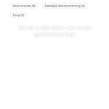
Woontrends
(8)
Zakelijke dienstverlening
(2)
Zorg
(2)
Word onderdeel van onze
gemeenschap
Wij zijn een veelzijdig blogplatform dat
toegankelijk is voor iedereen – of je nu
een passie hebt voor schrijven, lezen of
beide. Onze algemene blog biedt een
podium voor diverse onderwerpen en
persoonlijke verhalen.
❝
Word onderdeel van onze community
en draag bij aan een inspirerende plek
waar ideeën tot leven komen en
gedeeld worden.
❞