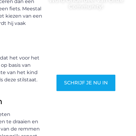
Word Onderdeel van Onze
anceren dan een
Community!
en fiets. Meestal
et kiezen van een
Registreer je vandaag nog en
dt hij vaak
begin met het delen van jouw
unieke perspectief. Jouw
woorden kunnen informeren,
inspireren, vermaken en
verbinden – ze verdienen het
odat het voor het
om gehoord te worden!
n op basis van
gte van het kind
s deze stilstaat.
SCHRIJF JE NU IN
n
oeten
en te draaien en
ie van de remmen