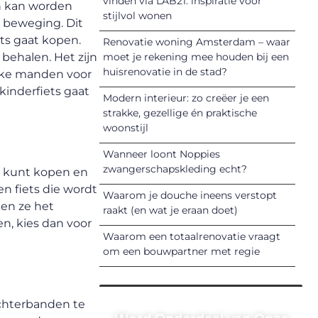
vinden via LAB21: inspiratie voor
en kan worden
stijlvol wonen
n beweging. Dit
ets gaat kopen.
Renovatie woning Amsterdam – waar
behalen. Het zijn
moet je rekening mee houden bij een
huisrenovatie in de stad?
ieke manden voor
kinderfiets gaat
Modern interieur: zo creëer je een
strakke, gezellige én praktische
woonstijl
Wanneer loont Noppies
zwangerschapskleding echt?
 je kunt kopen en
en fiets die wordt
Waarom je douche ineens verstopt
nen ze het
raakt (en wat je eraan doet)
n, kies dan voor
Waarom een totaalrenovatie vraagt
om een bouwpartner met regie
achterbanden te