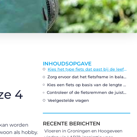
INHOUDSOPGAVE
Kies het type fiets dat past bij de leeftijd
Zorg ervoor dat het fietsframe in balans is
Kies een fiets op basis van de lengte van het kind
ze 4
Controleer of de fietsremmen de juiste veiligheidsnormen hebben
Veelgestelde vragen
RECENTE BERICHTEN
es kan worden
Vloeren in Groningen en Hoogeveen
ewoon als hobby.