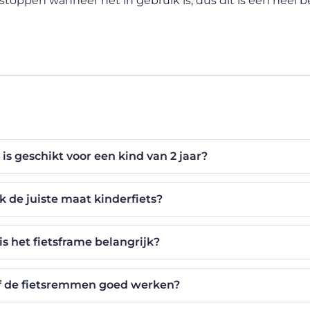
 stoppen wanneer het in gebruik is, dus dit is een heel b
 is geschikt voor een kind van 2 jaar?
ik de juiste maat kinderfiets?
s het fietsframe belangrijk?
of de fietsremmen goed werken?