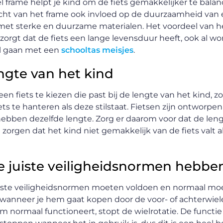
el frame helpt je ​​kind om de fiets gemakkelijker te bal
wicht van het frame ook invloed op de duurzaamheid van e
et sterke en duurzame materialen. Het voordeel van h
zorgt dat de fiets een lange levensduur heeft, ook al wor
ool gaan met een
schooltas meisjes
.
engte van het kind
n ​​fiets te kiezen die past bij de lengte van het kind, z
iets te hanteren als deze stilstaat. Fietsen zijn ontworpe
jd hebben dezelfde lengte. Zorg er daarom voor dat de len
e zorgen dat het kind niet gemakkelijk van de fiets valt al
e juiste veiligheidsnormen hebbe
 juiste veiligheidsnormen moeten voldoen en normaal m
n wanneer je hem gaat kopen door de voor- of achterwiel
em normaal functioneert, stopt de wielrotatie. De funct