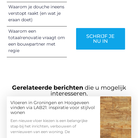
verdienen het om
Waarom je douche ineens
gehoord te
verstopt raakt (en wat je
worden!
eraan doet)
Waarom een
SCHRIJF JE
totaalrenovatie vraagt om
NU IN
een bouwpartner met
regie
Gerelateerde berichten
die u mogelijk
interesseren.
Vloeren in Groningen en Hoogeveen
vinden via LAB21: inspiratie voor stijlvol
wonen
Een nieuwe vloer kiezen is een belangrijke
stap bij het inrichten, verbouwen of
vernieuwen van een woning. De