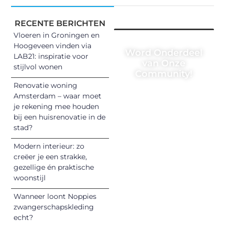
RECENTE BERICHTEN
Vloeren in Groningen en
Hoogeveen vinden via
Word Onderdeel
LAB21: inspiratie voor
van Onze
stijlvol wonen
Community!
Renovatie woning
Registreer je
Amsterdam – waar moet
vandaag nog en
je rekening mee houden
begin met het
bij een huisrenovatie in de
stad?
delen van jouw
unieke perspectief.
Modern interieur: zo
Jouw woorden
creëer je een strakke,
kunnen
gezellige én praktische
informeren,
woonstijl
inspireren,
Wanneer loont Noppies
vermaken en
zwangerschapskleding
verbinden – ze
echt?