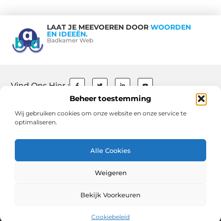
LAAT JE MEEVOEREN DOOR
WOORDEN
EN IDEEËN.
Badkamer Web
Vind Ons Hier :
Beheer toestemming
Wij gebruiken cookies om onze website en onze service te
optimaliseren.
Beroemdheden
Contact
Ons team
Over ons
References
Schrijf mee
Website index
Cookiebeleid (EU)
Uit De Media
Alle Cookies
Goede Backlinks: De Sleutel tot Succesvolle SEO en Hogere Rankings
Weigeren
Geld Verdienen via Internet: Jouw Gids naar Online Inkomen en Vrijheid
Bekijk Voorkeuren
www.badkamerweb.nl.
All Rights Reserved © 2025
Cookiebeleid