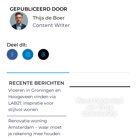
GEPUBLICEERD DOOR
Thijs de Boer
Content Writer
Deel dit:
RECENTE BERICHTEN
Vloeren in Groningen en
Hoogeveen vinden via
Word Onderdeel
LAB21: inspiratie voor
van Onze
stijlvol wonen
Community!
Renovatie woning
Registreer je
Amsterdam – waar moet
vandaag nog en
je rekening mee houden