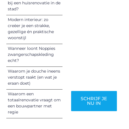
begin met het
bij een huisrenovatie in de
stad?
delen van jouw
unieke perspectief.
Modern interieur: zo
Jouw woorden
creëer je een strakke,
kunnen
gezellige én praktische
informeren,
woonstijl
inspireren,
Wanneer loont Noppies
vermaken en
zwangerschapskleding
verbinden – ze
echt?
verdienen het om
Waarom je douche ineens
gehoord te
verstopt raakt (en wat je
worden!
eraan doet)
Waarom een
SCHRIJF JE
totaalrenovatie vraagt om
NU IN
een bouwpartner met
regie