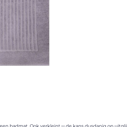
 een badmat. Ook verkleint u de kans dusdanig op uitgli