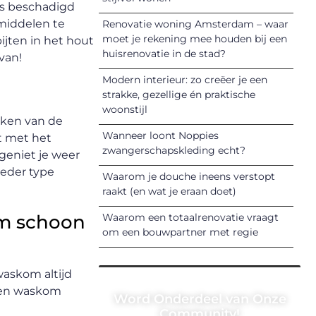
jes beschadigd
middelen te
Renovatie woning Amsterdam – waar
moet je rekening mee houden bij een
ijten in het hout
huisrenovatie in de stad?
 van!
Modern interieur: zo creëer je een
strakke, gezellige én praktische
woonstijl
ekken van de
Wanneer loont Noppies
nt met het
zwangerschapskleding echt?
geniet je weer
ieder type
Waarom je douche ineens verstopt
raakt (en wat je eraan doet)
om schoon
Waarom een totaalrenovatie vraagt
om een bouwpartner met regie
waskom altijd
 een waskom
Word Onderdeel van Onze
Community!