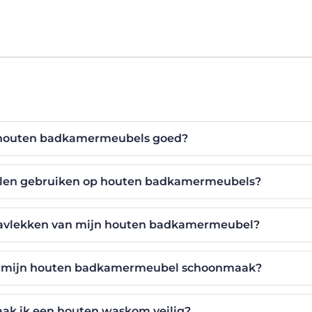
k houten badkamermeubels goed?
len gebruiken op houten badkamermeubels?
stavlekken van mijn houten badkamermeubel?
ik mijn houten badkamermeubel schoonmaak?
k ik een houten waskom veilig?