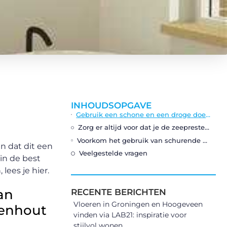
INHOUDSOPGAVE
Gebruik een schone en een droge doek en probeer het gebruik van schoonmaakmiddelen te vermijden op een badkamermeubel eikenhout
Zorg er altijd voor dat je de zeepresten grondig afspoelt
Voorkom het gebruik van schurende materialen als je een waskom schoon gaat maken
n dat dit een
Veelgestelde vragen
d in de best
lees je hier.
an
RECENTE BERICHTEN
Vloeren in Groningen en Hoogeveen
kenhout
vinden via LAB21: inspiratie voor
stijlvol wonen