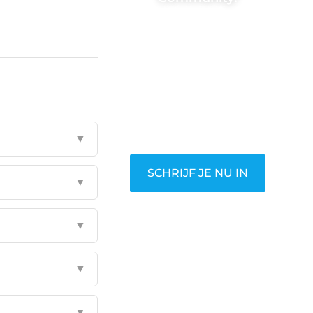
Registreer je vandaag nog en
begin met het delen van jouw
unieke perspectief. Jouw
woorden kunnen informeren,
inspireren, vermaken en
verbinden – ze verdienen het
om gehoord te worden!
▼
SCHRIJF JE NU IN
▼
▼
▼
▼