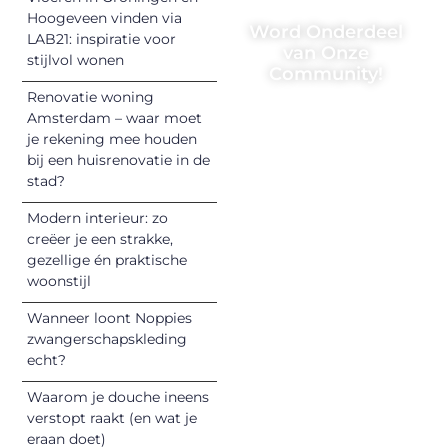
Hoogeveen vinden via
Word Onderdeel
LAB21: inspiratie voor
van Onze
stijlvol wonen
Community!
Renovatie woning
Registreer je
Amsterdam – waar moet
vandaag nog en
je rekening mee houden
begin met het
bij een huisrenovatie in de
stad?
delen van jouw
unieke perspectief.
Modern interieur: zo
Jouw woorden
creëer je een strakke,
kunnen
gezellige én praktische
informeren,
woonstijl
inspireren,
Wanneer loont Noppies
vermaken en
zwangerschapskleding
verbinden – ze
echt?
verdienen het om
Waarom je douche ineens
gehoord te
verstopt raakt (en wat je
worden!
eraan doet)