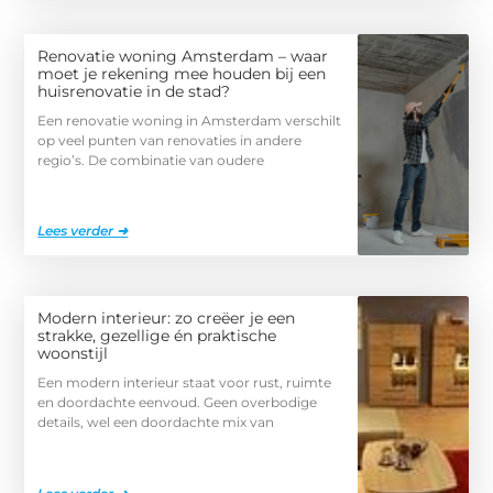
Renovatie woning Amsterdam – waar
moet je rekening mee houden bij een
huisrenovatie in de stad?
Een renovatie woning in Amsterdam verschilt
op veel punten van renovaties in andere
regio’s. De combinatie van oudere
Lees verder ➜
Modern interieur: zo creëer je een
strakke, gezellige én praktische
woonstijl
Een modern interieur staat voor rust, ruimte
en doordachte eenvoud. Geen overbodige
details, wel een doordachte mix van