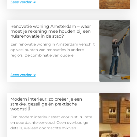
Lees verder ➜
Renovatie woning Amsterdam – waar
moet je rekening mee houden bij een
huisrenovatie in de stad?
Een renovatie woning in Amsterdam verschilt
op veel punten van renovaties in andere
regio’s. De combinatie van oudere
Lees verder ➜
Modern interieur: zo creëer je een
strakke, gezellige én praktische
woonstijl
Een modern interieur staat voor rust, ruimte
en doordachte eenvoud. Geen overbodige
details, wel een doordachte mix van