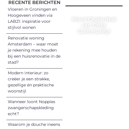
RECENTE BERICHTEN
Vloeren in Groningen en
Hoogeveen vinden via
Word Onderdeel
LAB21: inspiratie voor
van Onze
stijlvol wonen
Community!
Renovatie woning
Registreer je
Amsterdam – waar moet
vandaag nog en
je rekening mee houden
begin met het
bij een huisrenovatie in de
stad?
delen van jouw
unieke perspectief.
Modern interieur: zo
Jouw woorden
creëer je een strakke,
kunnen
gezellige én praktische
informeren,
woonstijl
inspireren,
Wanneer loont Noppies
vermaken en
zwangerschapskleding
verbinden – ze
echt?
verdienen het om
Waarom je douche ineens
gehoord te