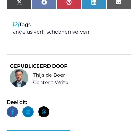
X
Facebook
Pinterest
LinkedIn
Email
(Twitter)
Tags:
angelus verf
,
schoenen verven
GEPUBLICEERD DOOR
Thijs de Boer
Content Writer
Deel dit: