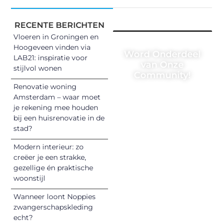
RECENTE BERICHTEN
Vloeren in Groningen en
Hoogeveen vinden via
Word Onderdeel
LAB21: inspiratie voor
van Onze
stijlvol wonen
Community!
Renovatie woning
Registreer je
Amsterdam – waar moet
vandaag nog en
je rekening mee houden
begin met het
bij een huisrenovatie in de
stad?
delen van jouw
unieke perspectief.
Modern interieur: zo
Jouw woorden
creëer je een strakke,
kunnen
gezellige én praktische
informeren,
woonstijl
inspireren,
Wanneer loont Noppies
vermaken en
zwangerschapskleding
verbinden – ze
echt?