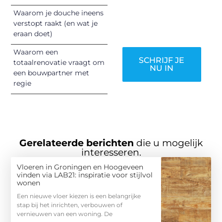
verdienen het om
Waarom je douche ineens
gehoord te
verstopt raakt (en wat je
worden!
eraan doet)
Waarom een
SCHRIJF JE
totaalrenovatie vraagt om
NU IN
een bouwpartner met
regie
Gerelateerde berichten
die u mogelijk
interesseren.
Vloeren in Groningen en Hoogeveen
vinden via LAB21: inspiratie voor stijlvol
wonen
Een nieuwe vloer kiezen is een belangrijke
stap bij het inrichten, verbouwen of
vernieuwen van een woning. De