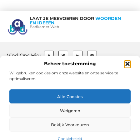
LAAT JE MEEVOEREN DOOR
WOORDEN
EN IDEEËN.
Badkamer Web
Vind Ons Hier :
Beheer toestemming
Wij gebruiken cookies om onze website en onze service te
optimaliseren.
Beroemdheden
Contact
Ons team
Over ons
References
Schrijf mee
Website index
Cookiebeleid (EU)
Uit De Media
Alle Cookies
Goede Backlinks: De Sleutel tot Succesvolle SEO en Hogere Rankings
Weigeren
Geld Verdienen via Internet: Jouw Gids naar Online Inkomen en Vrijheid
Bekijk Voorkeuren
www.badkamerweb.nl.
All Rights Reserved © 2025
Cookiebeleid