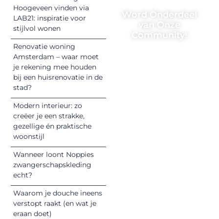
Hoogeveen vinden via
Word Onderdeel
LAB21: inspiratie voor
van Onze
stijlvol wonen
Community!
Renovatie woning
Registreer je
Amsterdam – waar moet
vandaag nog en
je rekening mee houden
begin met het
bij een huisrenovatie in de
stad?
delen van jouw
unieke perspectief.
Modern interieur: zo
Jouw woorden
creëer je een strakke,
kunnen
gezellige én praktische
informeren,
woonstijl
inspireren,
Wanneer loont Noppies
vermaken en
zwangerschapskleding
verbinden – ze
echt?
verdienen het om
Waarom je douche ineens
gehoord te
verstopt raakt (en wat je
worden!
eraan doet)