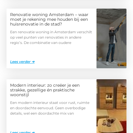
Renovatie woning Amsterdam – waar
moet je rekening mee houden bij een
huisrenovatie in de stad?
Een renovatie woning in Amsterdam verschilt
op veel punten van renovaties in andere
regio’s. De combinatie van oudere
Lees verder ➜
Modern interieur: zo creëer je een
strakke, gezellige én praktische
woonstijl
Een modern interieur staat voor rust, ruimte
en doordachte eenvoud. Geen overbodige
details, wel een doordachte mix van
Lees verder ➜