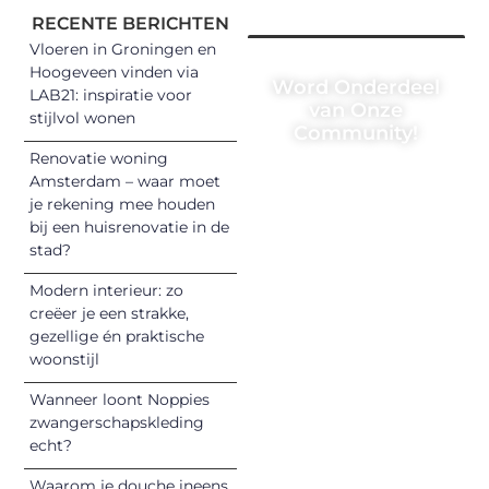
RECENTE BERICHTEN
Vloeren in Groningen en
Hoogeveen vinden via
Word Onderdeel
LAB21: inspiratie voor
van Onze
stijlvol wonen
Community!
Renovatie woning
Registreer je
Amsterdam – waar moet
vandaag nog en
je rekening mee houden
begin met het
bij een huisrenovatie in de
stad?
delen van jouw
unieke perspectief.
Modern interieur: zo
Jouw woorden
creëer je een strakke,
kunnen
gezellige én praktische
informeren,
woonstijl
inspireren,
Wanneer loont Noppies
vermaken en
zwangerschapskleding
verbinden – ze
echt?
verdienen het om
Waarom je douche ineens
gehoord te