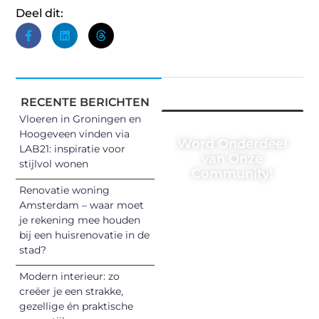
Deel dit:
RECENTE BERICHTEN
Vloeren in Groningen en
Hoogeveen vinden via
Word Onderdeel
LAB21: inspiratie voor
van Onze
stijlvol wonen
Community!
Renovatie woning
Registreer je
Amsterdam – waar moet
vandaag nog en
je rekening mee houden
begin met het
bij een huisrenovatie in de
stad?
delen van jouw
unieke perspectief.
Modern interieur: zo
Jouw woorden
creëer je een strakke,
kunnen
gezellige én praktische