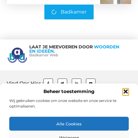
Badkamer
LAAT JE MEEVOEREN DOOR
WOORDEN
EN IDEEËN.
Badkamer Web
Vind Ons Hier :
Beheer toestemming
Wij gebruiken cookies om onze website en onze service te
optimaliseren.
Beroemdheden
Contact
Ons team
Over ons
References
Schrijf mee
Website index
Cookiebeleid (EU)
Uit De Media
Alle Cookies
Goede Backlinks: De Sleutel tot Succesvolle SEO en Hogere Rankings
Weigeren