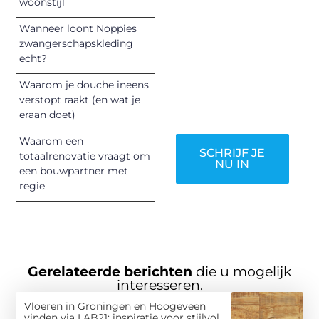
informeren,
woonstijl
inspireren,
Wanneer loont Noppies
vermaken en
zwangerschapskleding
verbinden – ze
echt?
verdienen het om
Waarom je douche ineens
gehoord te
verstopt raakt (en wat je
worden!
eraan doet)
Waarom een
SCHRIJF JE
totaalrenovatie vraagt om
NU IN
een bouwpartner met
regie
Gerelateerde berichten
die u mogelijk
interesseren.
Vloeren in Groningen en Hoogeveen
vinden via LAB21: inspiratie voor stijlvol