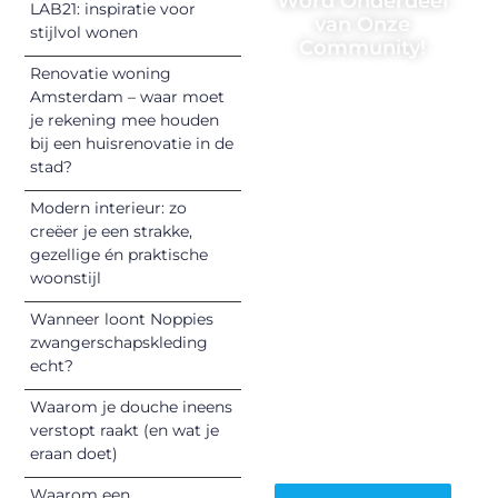
Word Onderdeel
LAB21: inspiratie voor
van Onze
stijlvol wonen
Community!
Renovatie woning
Registreer je
Amsterdam – waar moet
vandaag nog en
je rekening mee houden
begin met het
bij een huisrenovatie in de
stad?
delen van jouw
unieke perspectief.
Modern interieur: zo
Jouw woorden
creëer je een strakke,
kunnen
gezellige én praktische
informeren,
woonstijl
inspireren,
Wanneer loont Noppies
vermaken en
zwangerschapskleding
verbinden – ze
echt?
verdienen het om
Waarom je douche ineens
gehoord te
verstopt raakt (en wat je
worden!
eraan doet)
Waarom een