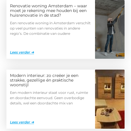
Renovatie woning Amsterdam – waar
moet je rekening mee houden bij een
huisrenovatie in de stad?
Een renovatie woning in Amsterdam verschilt
op veel punten van renovaties in andere
regio’s. De combinatie van oudere
Lees verder ➜
Modern interieur: zo creëer je een
strakke, gezellige én praktische
woonstijl
Een modern interieur staat voor rust, ruimte
en doordachte eenvoud. Geen overbodige
details, wel een doordachte mix van
Lees verder ➜